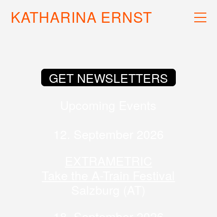
KATHARINA ERNST
WORK
RECS
INFO
GET NEWSLETTERS
Upcoming Events
12. September 2026
EXTRAMETRIC
Take the A-Train Festival
Salzburg (AT)
18. September 2026